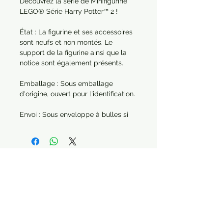
Découvrez la série de Minifigurine
LEGO® Série Harry Potter™ 2 !
État : La figurine et ses accessoires
sont neufs et non montés. Le
support de la figurine ainsi que la
notice sont également présents.
Emballage : Sous emballage
d'origine, ouvert pour l'identification.
Envoi : Sous enveloppe à bulles si
elle est envoyée seule. Dans le cas
d'une commande de plusieurs
articles, chaque produit sera
protégé séparément.
Année : 2020