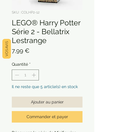
SKU : COLHP2-12
LEGO® Harry Potter
Série 2 - Bellatrix
Lestrange
VOS AVIS
Prix
7,99 €
Quantité
*
Il ne reste que 5 article(s) en stock
Ajouter au panier
Commander et payer