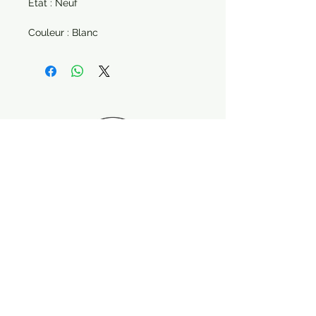
État : Neuf
Couleur : Blanc
Paiement sécurisé Livraison possible
Suivez-nous !
Contactez nous :