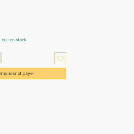
cle(s) en stock
mander et payer