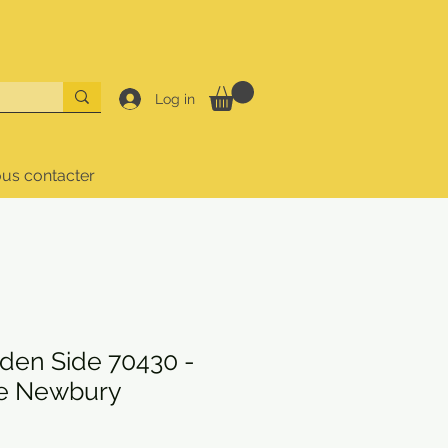
Log in
us contacter
en Side 70430 -
de Newbury