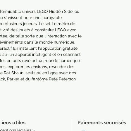
 formidable univers LEGO Hidden Side, où 
 s’unissent pour une incroyable 
ou plusieurs joueurs. Le set Le métro de 
vité des jouets à construire LEGO avec 
ée, de telle sorte que l'interaction avec le 
événements dans le monde numérique. 
ractif En installant l'application gratuite 
sur un appareil intelligent et en scannant 
les enfants révèlent un monde numérique 
es, explorer les environs, résoudre des 
e Rat Shaun, seuls ou en ligne avec des 
ack, Parker et du fantôme Pete Peterson, 
our des heures de jeu LEGO créatif ! Une 
en constante évolution L’univers LEGO 
le fictive de Newbury, où les fantômes 
nts. L'expérience de jeu en réalité 
à jour avec de nouveaux contenus, 
.

Liens utiles
Paiements sécurisés
Mentions légales >