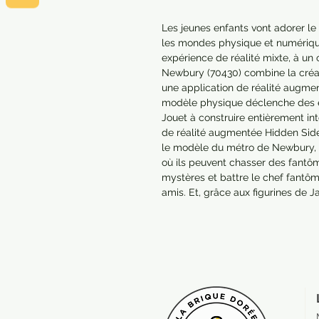
Les jeunes enfants vont adorer le
les mondes physique et numérique
expérience de réalité mixte, à un 
Newbury (70430) combine la créati
une application de réalité augment
modèle physique déclenche des 
Jouet à construire entièrement inte
de réalité augmentée Hidden Side 
le modèle du métro de Newbury, 
où ils peuvent chasser des fantôm
mystères et battre le chef fantôm
amis. Et, grâce aux figurines de J
tous les ingrédients sont réunis p
expérience de réalité augmentée 
Hidden Side est établi dans la vil
hantent les habitants et les bâtime
augmentée est constamment mise 
fantômes et événements spéciaux
 - Les enfants de 8 ans et plus peuvent profiter d’une expérience de réalité 