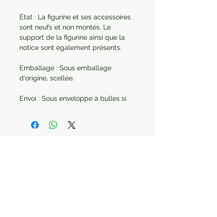
État : La figurine et ses accessoires
sont neufs et non montés. Le
support de la figurine ainsi que la
notice sont également présents.
Emballage : Sous emballage
d'origine, scellée.
Envoi : Sous enveloppe à bulles si
elle est envoyée seule. Dans le cas
d'une commande de plusieurs
articles, chaque produit sera
protégé séparément.
Année : 2021