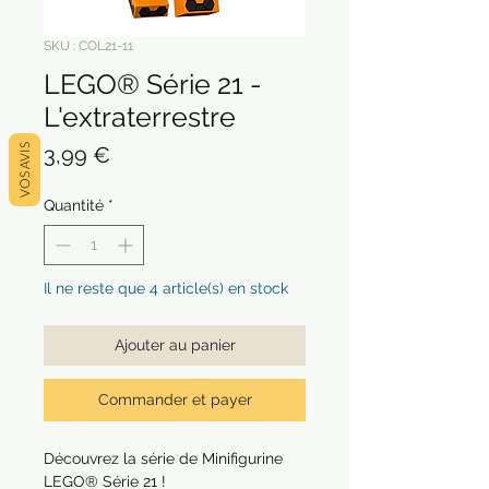
SKU : COL21-11
LEGO® Série 21 -
L'extraterrestre
Prix
VOS AVIS
3,99 €
Quantité
*
Il ne reste que 4 article(s) en stock
Ajouter au panier
Commander et payer
Découvrez la série de Minifigurine
LEGO® Série 21 !