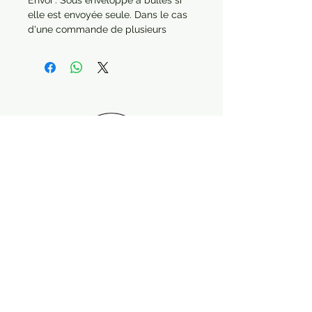
Envoi : Sous enveloppe à bulles si
elle est envoyée seule. Dans le cas
d'une commande de plusieurs
articles, chaque produit sera
protégé séparément.
Année : 2014
Paiement sécurisé Livraison possible
Suivez-nous !
Contactez nous :