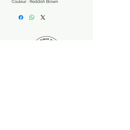
Couleur : Reddish Brown
Paiement sécurisé Livraison possible
Suivez-nous !
Contactez nous :
contact.labriquedoree@gmail.com