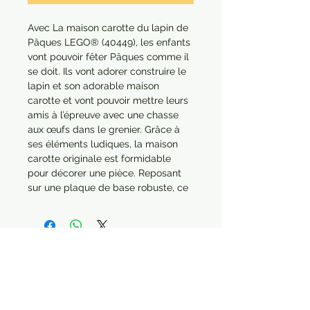
Avec La maison carotte du lapin de
Pâques LEGO® (40449), les enfants
vont pouvoir fêter Pâques comme il
se doit. Ils vont adorer construire le
lapin et son adorable maison
carotte et vont pouvoir mettre leurs
amis à l’épreuve avec une chasse
aux œufs dans le grenier. Grâce à
ses éléments ludiques, la maison
carotte originale est formidable
pour décorer une pièce. Reposant
sur une plaque de base robuste, ce
set est facile à exposer.
La jolie maison carotte du lapin de
Pâques va faire fondre les enfants.
Ce formidable cadeau de Pâques
est livré avec un lapin à construire et
une maison carotte. Idéal pour les
enfants de 8 ans et plus.