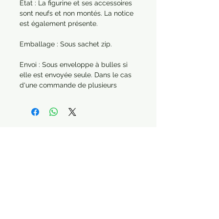
État : La figurine et ses accessoires
sont neufs et non montés. La notice
est également présente.
Emballage : Sous sachet zip.
Envoi : Sous enveloppe à bulles si
elle est envoyée seule. Dans le cas
d'une commande de plusieurs
articles, chaque produit sera
protégé séparément.
Année : 2022
Paiement sécurisé Livraison possible