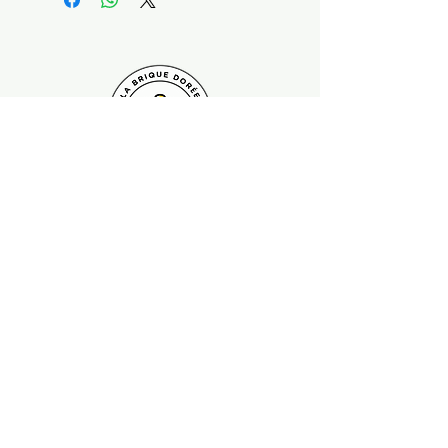
Paiement sécurisé Livraison possible
Suivez-nous !
Contactez nous :
contact.labriquedoree@gmail.com
Ce site n'a pas de lien, n'est pas sponsorisé, ni approuvé par
LEGO®
© La Brique Dorée - Since 2022