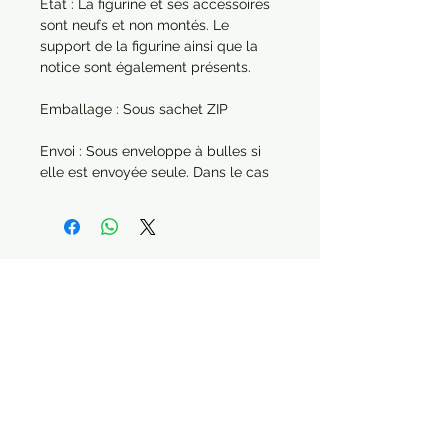
État : La figurine et ses accessoires
sont neufs et non montés. Le
support de la figurine ainsi que la
notice sont également présents.
Emballage : Sous sachet ZIP
Envoi : Sous enveloppe à bulles si
elle est envoyée seule. Dans le cas
d'une commande de plusieurs
articles, chaque produit sera
protégé séparément. Année : 2020
Paiement sécurisé Livraison possible