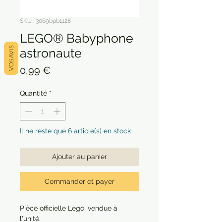
SKU : 3069bpb1128
LEGO® Babyphone
VOS AVIS
astronaute
Prix
0,99 €
Quantité
*
Il ne reste que 6 article(s) en stock
Ajouter au panier
Commander et payer
Pièce officielle Lego, vendue à
l'unité.