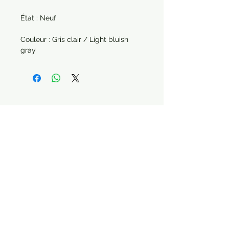
État : Neuf
Couleur : Gris clair / Light bluish
gray
Paiement sécurisé Livraison possible
Suivez-nous !