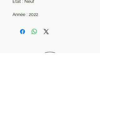
État : Neuf
Année : 2022
Paiement sécurisé Livraison possible
Suivez-nous !
Contactez nous :