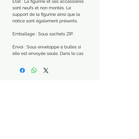
État : La figurine et ses accessoires
sont neufs et non montés. Le
support de la figurine ainsi que la
notice sont également présents.
Emballage : Sous sachets ZIP.
Envoi : Sous enveloppe à bulles si
elle est envoyée seule. Dans le cas
d'une commande de plusieurs
articles, chaque produit sera
protégé séparément.
Année : 2023
Paiement sécurisé Livraison possible