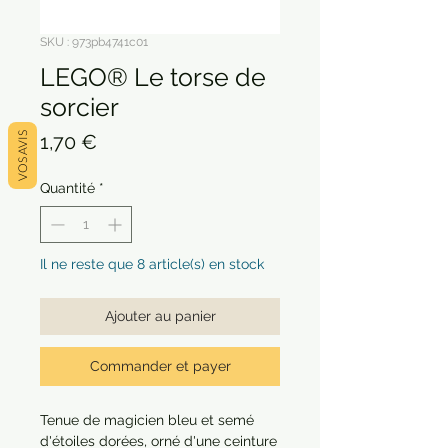
SKU : 973pb4741c01
LEGO® Le torse de
sorcier
Prix
VOS AVIS
1,70 €
Quantité
*
Il ne reste que 8 article(s) en stock
Ajouter au panier
Commander et payer
Tenue de magicien bleu et semé
d'étoiles dorées, orné d'une ceinture