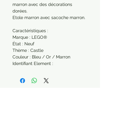
marron avec des décorations
dorées.
Etole marron avec sacoche marron.
Caractéristiques :
Marque : LEGO®
État : Neuf
Thème : Castle
Couleur : Bleu / Or / Marron
Identifiant Element :
Identifiant Design : 973pb4741c01
Attention : La photo montre le
torse recto-verso et non deux torses
différents.