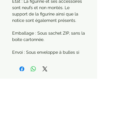
État : La figurine et ses accessoires
sont neufs et non montés. Le
support de la figurine ainsi que la
notice sont également présents.
Emballage : Sous sachet ZIP, sans la
boite cartonnée.
Envoi : Sous enveloppe à bulles si
elle est envoyée seule.Dans le cas
d'une commande de plusieurs
articles, chaque produit sera
protégé séparément.
Année : 2023
Paiement sécurisé Livraison possible