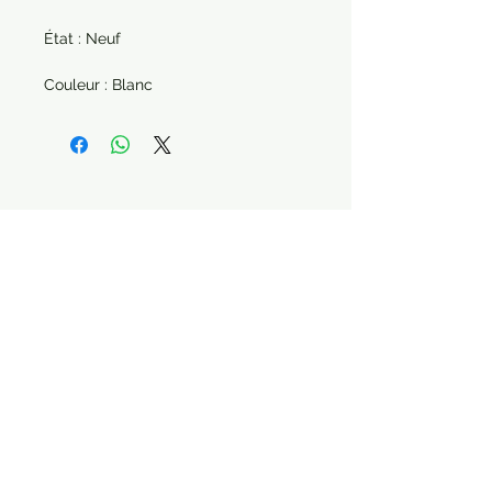
État : Neuf
Couleur : Blanc
Paiement sécurisé Livraison possible
Suivez-nous !