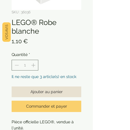
SKU : 36036
LEGO® Robe
VOS AVIS
blanche
Prix
1,10 €
Quantité
*
Il ne reste que 3 article(s) en stock
Ajouter au panier
Commander et payer
Pièce officielle LEGO®, vendue à
l'unité.