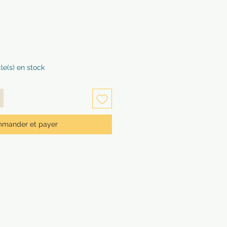
cle(s) en stock
mander et payer