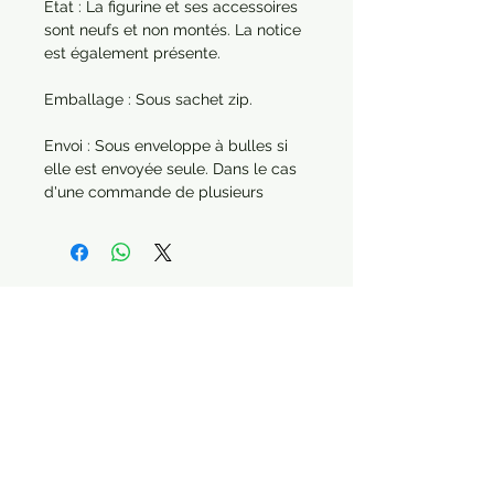
État : La figurine et ses accessoires
sont neufs et non montés. La notice
est également présente.
Emballage : Sous sachet zip.
Envoi : Sous enveloppe à bulles si
elle est envoyée seule. Dans le cas
d'une commande de plusieurs
articles, chaque produit sera
protégé séparément.
Année : 2022
Paiement sécurisé Livraison possible