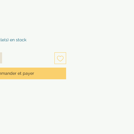
cle(s) en stock
mander et payer