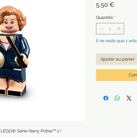
Prix
5,50 €
Quantité
*
Il ne reste que 1 arti
Ajouter au panier
Com
e LEGO® Série Harry Potter™ 1 !