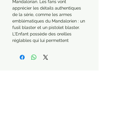
Mandalorian. Les fans vont 
apprécier les détails authentiques 
de la série, comme les armes 
emblématiques du Mandalorien : un 
fusil blaster et un pistolet blaster. 
L'Enfant possède des oreilles 
réglables qui lui permettent 
d’exprimer la joie ou la tristesse et 
est assis dans une nacelle qui 
"flotte" sur 4 éléments LEGO 
transparents.

 Une construction gratifiante, un 
superbe objet à exposer : 
Incontournable pour la collection de 
tout fan de Star Wars, cet 
incroyable set peut être construit en 
solo ou avec des amis et des 
Paiement sécurisé Livraison possible
membres de la famille. Chaque 
personnage LEGO dispose d’une 
plaque de base permettant de 
l’exposer.
