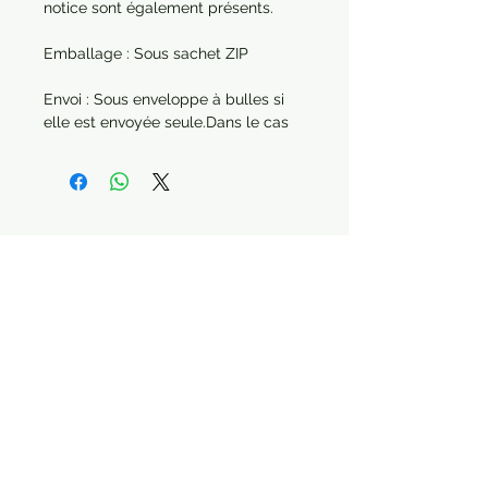
notice sont également présents.
Emballage : Sous sachet ZIP
Envoi : Sous enveloppe à bulles si
elle est envoyée seule.Dans le cas
d'une commande de plusieurs
articles, chaque produit sera
protégé séparément.
Année : 2021
Paiement sécurisé Livraison possible
Suivez-nous !