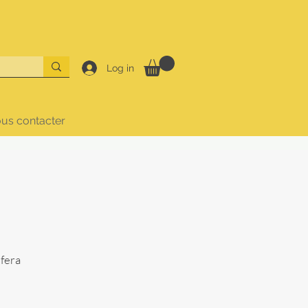
Log in
us contacter
 fera