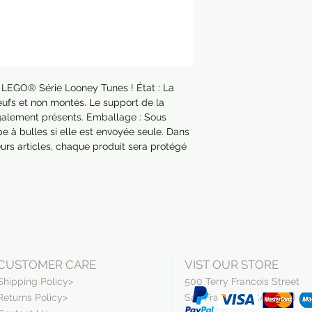
e LEGO® Série Looney Tunes ! État : La
neufs et non montés. Le support de la
 également présents. Emballage : Sous
e à bulles si elle est envoyée seule. Dans
rs articles, chaque produit sera protégé
CUSTOMER CARE
VIST OUR STORE
Shipping Policy>
500 Terry Francois Street
Returns Policy>
San Francisco, CA 94158