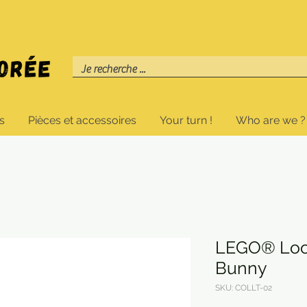
s
Pièces et accessoires
Your turn !
Who are we ?
LEGO® Loo
Bunny
SKU: COLLT-02