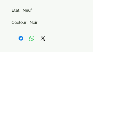
État : Neuf
Couleur : Noir
Paiement sécurisé Livraison possible
STAY CONNECTED