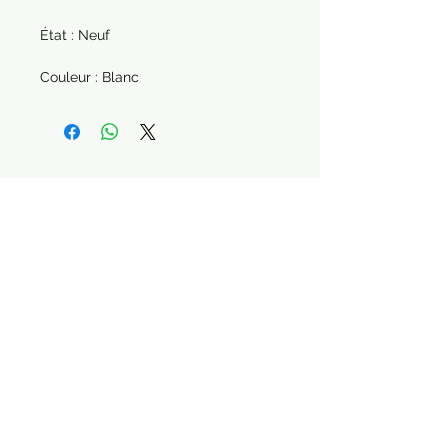
État : Neuf
Couleur : Blanc
Paiement sécurisé Livraison possible
STAY CONNECTED