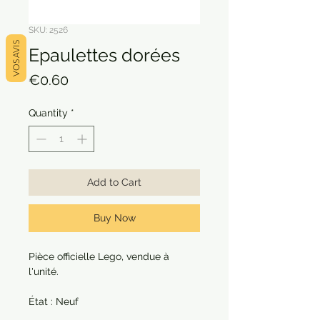
SKU: 2526
VOS AVIS
Epaulettes dorées
Price
€0.60
Quantity
*
Add to Cart
Buy Now
Pièce officielle Lego, vendue à
l'unité.
État : Neuf