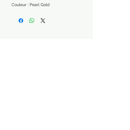
Couleur : Pearl Gold
Paiement sécurisé Livraison possible
STAY CONNECTED
Contactez nous :
contact.labriquedoree@gmail.com