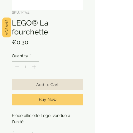
SKU: 79741
LEGO® La
VOS AVIS
fourchette
Price
€0.30
Quantity
*
Add to Cart
Buy Now
Pièce officielle Lego, vendue à
l'unité.