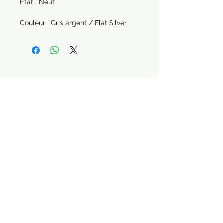
État : Neuf
Couleur : Gris argent / Flat Silver
Paiement sécurisé Livraison possible
STAY CONNECTED