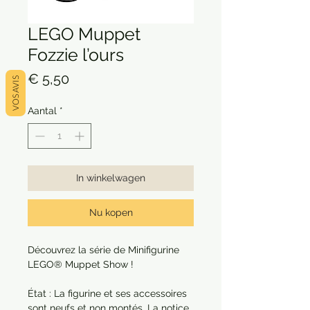
LEGO Muppet
Fozzie l’ours
Prijs
€ 5,50
VOS AVIS
Aantal
*
In winkelwagen
Nu kopen
Découvrez la série de Minifigurine
LEGO® Muppet Show !
État : La figurine et ses accessoires
sont neufs et non montés. La notice