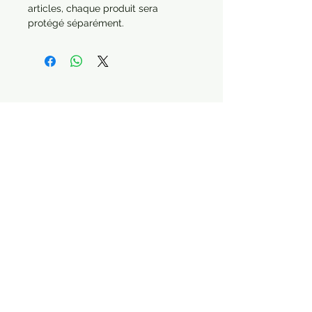
articles, chaque produit sera
protégé séparément.
Année : 2016 - 2019
Paiement sécurisé Livraison possible
STAY CONNECTED
Contactez nous :