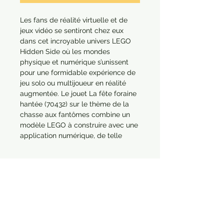
Les fans de réalité virtuelle et de 
jeux vidéo se sentiront chez eux 
dans cet incroyable univers LEGO 
Hidden Side où les mondes 
physique et numérique s’unissent 
pour une formidable expérience de 
jeu solo ou multijoueur en réalité 
augmentée. Le jouet La fête foraine 
hantée (70432) sur le thème de la 
chasse aux fantômes combine un 
modèle LEGO à construire avec une 
application numérique, de telle 
sorte que l'interaction avec le 
modèle physique déclenche des 
événements dans le monde 
numérique. Jouet à construire 
interactif numérique Ce modèle de 
fête foraine hantée prend vie 
lorsqu’on l’observe avec un appareil 
intelligent équipé de l’application de 