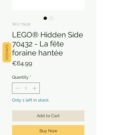
SKU: 70432
LEGO® Hidden Side
70432 - La fête
VOS AVIS
foraine hantée
Price
€64.99
Quantity
*
Only 1 left in stock
Add to Cart
Buy Now