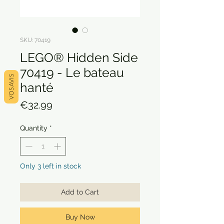
SKU: 70419
LEGO® Hidden Side
70419 - Le bateau
VOS AVIS
hanté
Price
€32.99
Quantity
*
Only 3 left in stock
Add to Cart
Buy Now