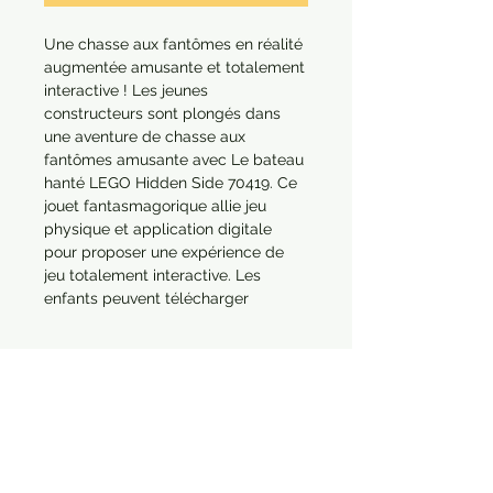
Une chasse aux fantômes en réalité 
augmentée amusante et totalement 
interactive ! Les jeunes 
constructeurs sont plongés dans 
une aventure de chasse aux 
fantômes amusante avec Le bateau 
hanté LEGO Hidden Side 70419. Ce 
jouet fantasmagorique allie jeu 
physique et application digitale 
pour proposer une expérience de 
jeu totalement interactive. Les 
enfants peuvent télécharger 
l'application puis scanner leur 
construction à l'aide d'un 
smartphone ou d'une tablette pour 
lui faire prendre vie. Avec des mises 
à jour continues, un nouveau chef 
fantôme à combattre, des mystères 
à résoudre, des objets à trouver et 
des fantômes à capturer, ce jouet 