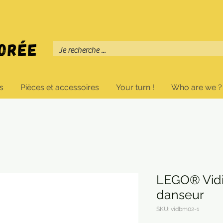
s
Pièces et accessoires
Your turn !
Who are we ?
LEGO® Vidiy
danseur
SKU: vidbm02-1