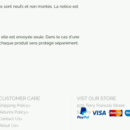
res sont neufs et non montés. La notice est
 elle est envoyée seule. Dans le cas d'une
 chaque produit sera protégé séparément.
CUSTOMER CARE
VIST OUR STORE
Shipping Policy>
500 Terry Francois Street
Returns Policy>
San Francisco, CA 94158
Contact Us>
About Us>