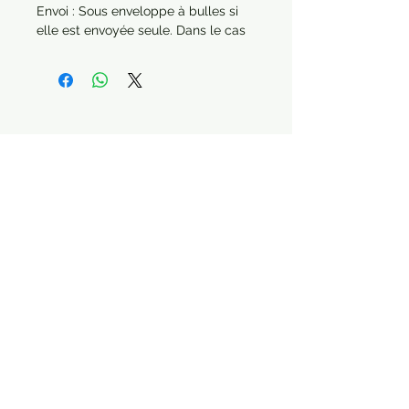
Envoi : Sous enveloppe à bulles si
elle est envoyée seule. Dans le cas
d'une commande de plusieurs
articles, chaque produit sera
protégé séparément.
Année : 2013
Paiement sécurisé Livraison possible
STAY CONNECTED
Contactez nous :