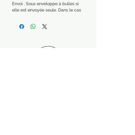
Envoi : Sous enveloppe à bulles si
elle est envoyée seule. Dans le cas
d'une commande de plusieurs
articles, chaque produit sera
protégé séparément.
Année : 2013
Paiement sécurisé Livraison possible
Suivez-nous !
Contactez nous :