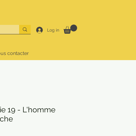
Log in
us contacter
e 19 - L'homme
uche