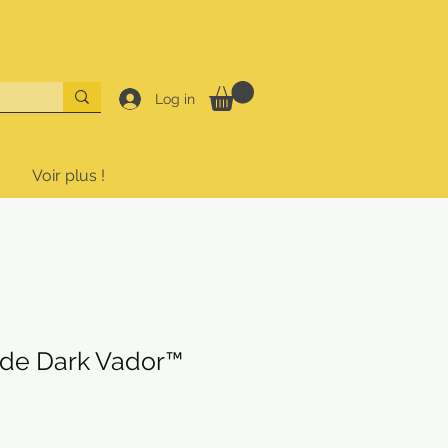
Log in
Voir plus !
 de Dark Vador™