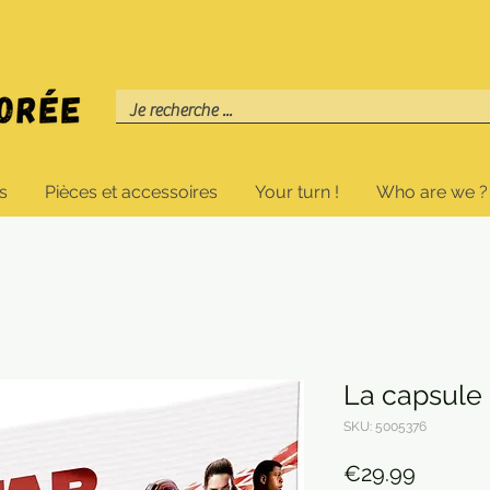
s
Pièces et accessoires
Your turn !
Who are we ?
La capsule
SKU: 5005376
Price
€29.99