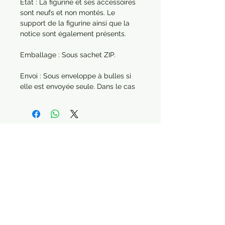
État : La figurine et ses accessoires
sont neufs et non montés. Le
support de la figurine ainsi que la
notice sont également présents.
Emballage : Sous sachet ZIP.
Envoi : Sous enveloppe à bulles si
elle est envoyée seule. Dans le cas
d'une commande de plusieurs
articles, chaque produit sera
protégé séparément.
Année : 2020
Paiement sécurisé Livraison possible