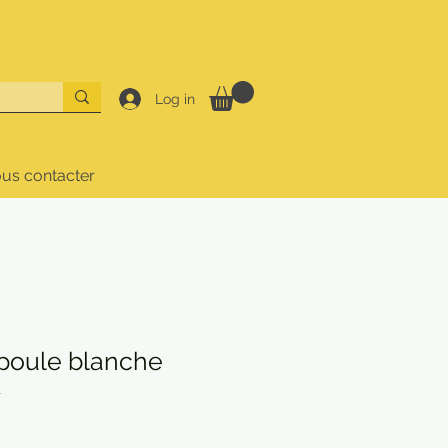
Log in
us contacter
poule blanche
1