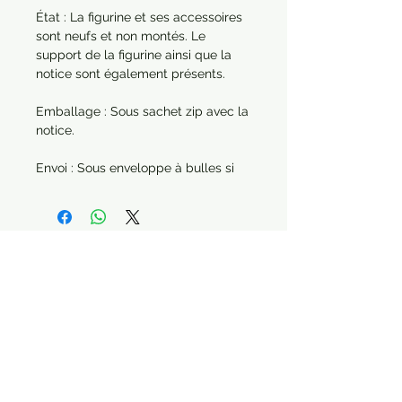
État : La figurine et ses accessoires
sont neufs et non montés. Le
support de la figurine ainsi que la
notice sont également présents.
Emballage : Sous sachet zip avec la
notice.
Envoi : Sous enveloppe à bulles si
elle est envoyée seule. Dans le cas
d'une commande de plusieurs
articles, chaque produit sera
protégé séparément.
Année : 2015
Thème : Halloween / Carnaval
Paiement sécurisé Livraison possible