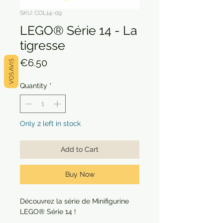
SKU: COL14-09
LEGO® Série 14 - La
tigresse
Price
€6.50
VOS AVIS
Quantity
*
Only 2 left in stock
Add to Cart
Buy Now
Découvrez la série de Minifigurine
LEGO® Série 14 !