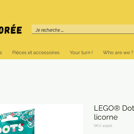
s
Pièces et accessoires
Your turn !
Who are we ?
LEGO® Dots
licorne
SKU: 41902