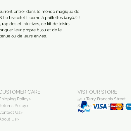
pourront entrer dans le monde magique de 
Le bracelet Licorne à paillettes (41902) ! 
pides et intuitives, ce kit de loisirs 
riquer leur propre bijou et de le 
tenue ou de leurs envies.

CUSTOMER CARE
VIST OUR STORE
Shipping Policy>
500 Terry Francois Street
Returns Policy>
San Francisco, CA 94158
Contact Us>
About Us>