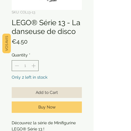
SKU: COL13-13
LEGO® Série 13 - La
danseuse de disco
VOS AVIS
Price
€4.50
Quantity
*
Only 2 left in stock
Add to Cart
Buy Now
Découvrez la série de Minifigurine
LEGO® Série 13 !