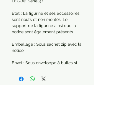
LEGO® Série 3 !
État : La figurine et ses accessoires
sont neufs et non montés. Le
support de la figurine ainsi que la
notice sont également présents.
Emballage : Sous sachet zip avec la
notice.
Envoi : Sous enveloppe à bulles si
elle est envoyée seule. Dans le cas
d'une commande de plusieurs
articles, chaque produit sera
protégé séparément.
Année : 2011