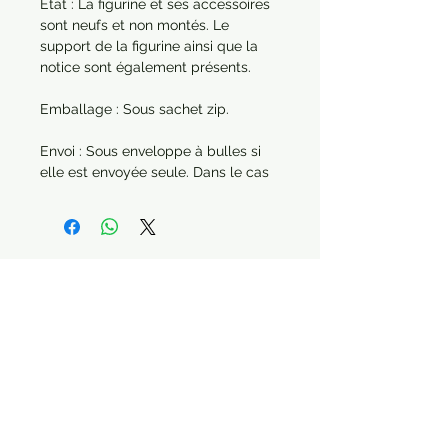
État : La figurine et ses accessoires
sont neufs et non montés. Le
support de la figurine ainsi que la
notice sont également présents.
Emballage : Sous sachet zip.
Envoi : Sous enveloppe à bulles si
elle est envoyée seule. Dans le cas
d'une commande de plusieurs
articles, chaque produit sera
protégé séparément.
Année : 2016
Paiement sécurisé Livraison possible