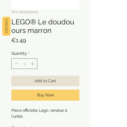
SKU: 98382pb001
LEGO® Le doudou
VOS AVIS
ours marron
Price
€1.49
Quantity
*
Add to Cart
Buy Now
Pièce officielle Lego, vendue à
l'unité.