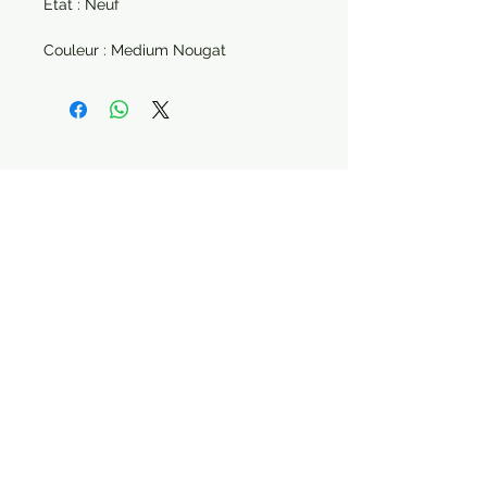
État : Neuf
Couleur : Medium Nougat
Paiement sécurisé Livraison possible
STAY CONNECTED