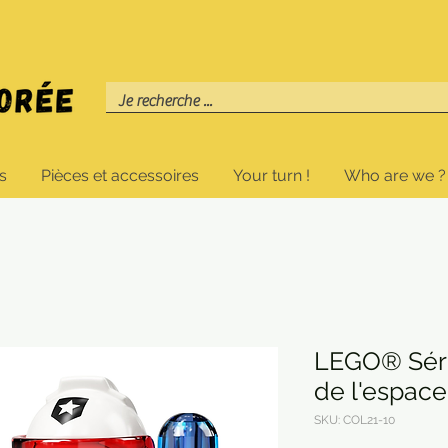
s
Pièces et accessoires
Your turn !
Who are we ?
LEGO® Série
de l'espace
SKU: COL21-10