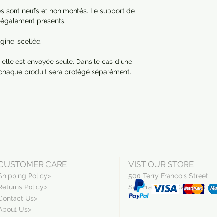
res sont neufs et non montés. Le support de
nt également présents.
ine, scellée.
 elle est envoyée seule. Dans le cas d'une
 chaque produit sera protégé séparément.
CUSTOMER CARE
VIST OUR STORE
Shipping Policy>
500 Terry Francois Street
Returns Policy>
San Francisco, CA 94158
Contact Us>
About Us>