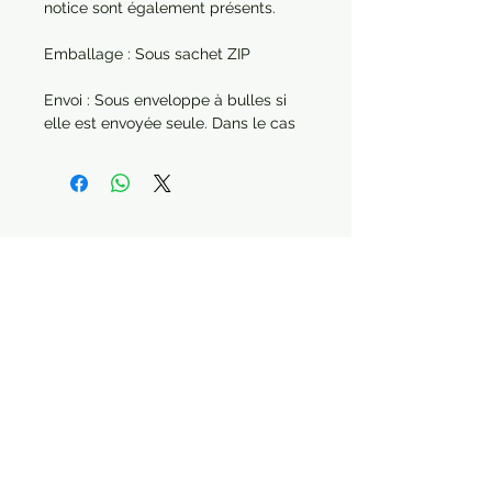
notice sont également présents.
Emballage : Sous sachet ZIP
Envoi : Sous enveloppe à bulles si
elle est envoyée seule. Dans le cas
d'une commande de plusieurs
articles, chaque produit sera
protégé séparément.
Année : 2021
Paiement sécurisé Livraison possible
Suivez-nous !