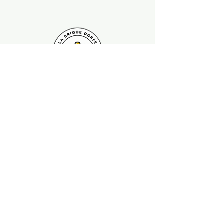
Paiement sécurisé Livraison possible
Suivez-nous !
Contactez nous :
contact.labriquedoree@gmail.com
Ce site n'a pas de lien, n'est pas sponsorisé, ni approuvé par
LEGO®
© La Brique Dorée - Since 2022