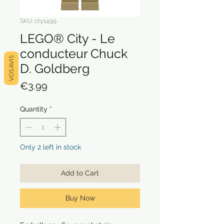
SKU: cty1499
LEGO® City - Le
conducteur Chuck
VOS AVIS
D. Goldberg
Price
€3.99
Quantity
*
Only 2 left in stock
Add to Cart
Buy Now