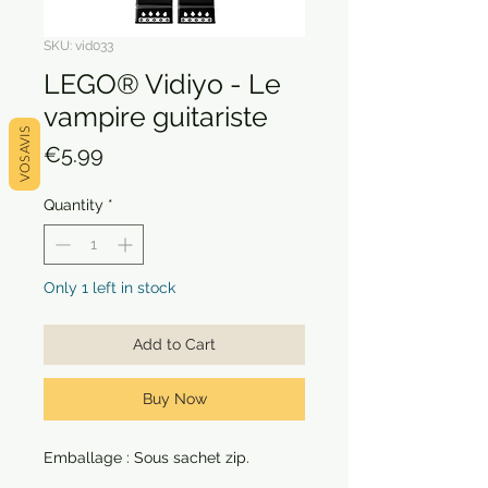
SKU: vid033
LEGO® Vidiyo - Le
vampire guitariste
VOS AVIS
Price
€5.99
Quantity
*
Only 1 left in stock
Add to Cart
Buy Now
Emballage : Sous sachet zip.