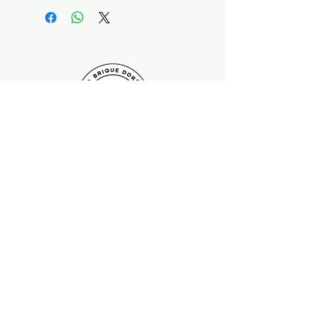
Paiement sécurisé Livraison possible
Suivez-nous !
Contactez nous :
contact.labriquedoree@gmail.com
Ce site n'a pas de lien, n'est pas sponsorisé, ni approuvé par
LEGO®